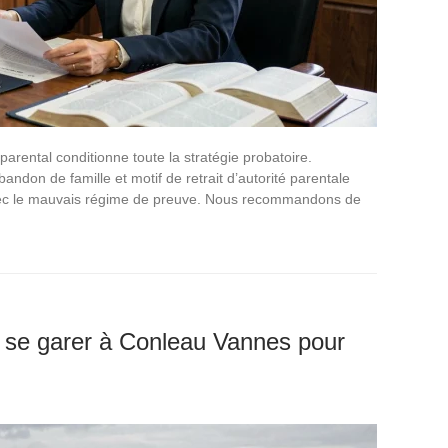
arental conditionne toute la stratégie probatoire.
ndon de famille et motif de retrait d’autorité parentale
, avec le mauvais régime de preuve. Nous recommandons de
ù se garer à Conleau Vannes pour